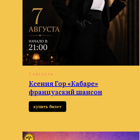
7 августа
Ксения Гор «Кабаре»
французский шансон
купить билет