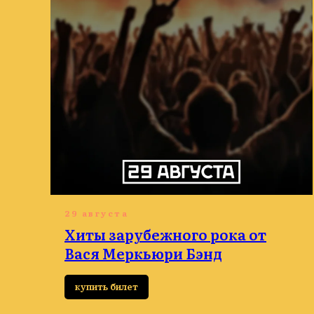
29 августа
Хиты зарубежного рока от
Вася Меркьюри Бэнд
купить билет